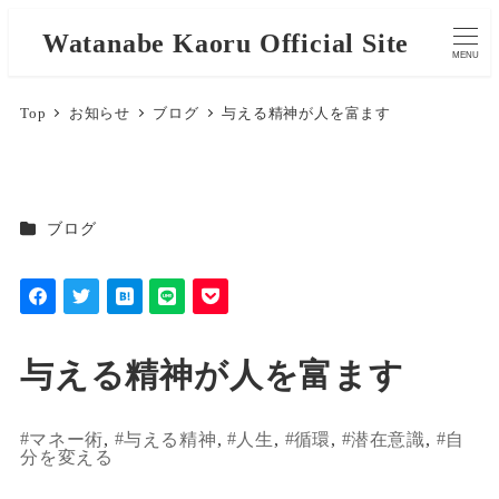
Watanabe Kaoru Official Site
MENU
Top
お知らせ
ブログ
与える精神が人を富ます
カテゴリー
ブログ
与える精神が人を富ます
マネー術
, 
与える精神
, 
人生
, 
循環
, 
潜在意識
, 
自
分を変える